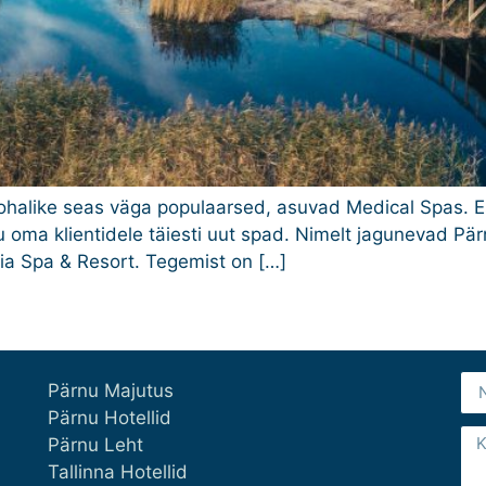
ohalike seas väga populaarsed, asuvad Medical Spas. E
 oma klientidele täiesti uut spad. Nimelt jagunevad Pär
nia Spa & Resort. Tegemist on […]
Pärnu Majutus
Pärnu Hotellid
Pärnu Leht
Tallinna Hotellid