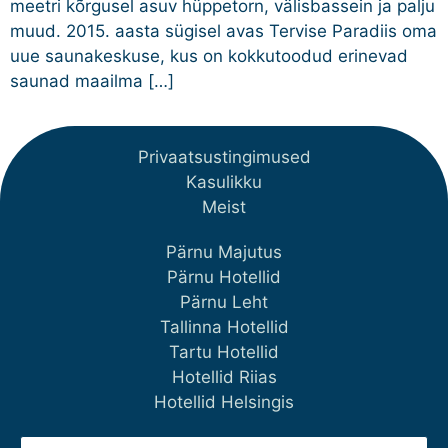
meetri kõrgusel asuv hüppetorn, välisbassein ja palju
muud. 2015. aasta sügisel avas Tervise Paradiis oma
uue saunakeskuse, kus on kokkutoodud erinevad
saunad maailma […]
Privaatsustingimused
Kasulikku
Meist
Pärnu Majutus
Pärnu Hotellid
Pärnu Leht
Tallinna Hotellid
Tartu Hotellid
Hotellid Riias
Hotellid Helsingis