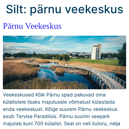
Silt:
pärnu veekeskus
Pärnu Veekeskus
Veekeskused Kõik Pärnu spad pakuvad oma
külalistele lisaks majutusele võimalust külastada
enda veekeskust. Kõige suurem Pärnu veekeskus
asub Tervise Paradiisis. Pärnu suurim veepark
majutab kuni 700 külalist. Seal on neli liutoru, nelja