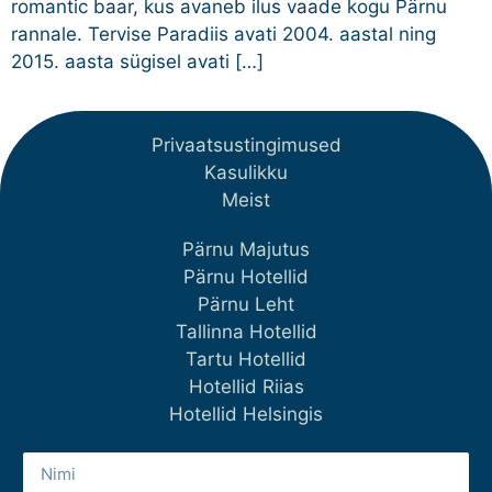
romantic baar, kus avaneb ilus vaade kogu Pärnu
rannale. Tervise Paradiis avati 2004. aastal ning
2015. aasta sügisel avati […]
Privaatsustingimused
Kasulikku
Meist
Pärnu Majutus
Pärnu Hotellid
Pärnu Leht
Tallinna Hotellid
Tartu Hotellid
Hotellid Riias
Hotellid Helsingis