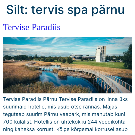
Silt:
tervis spa pärnu
Tervise Paradiis
Tervise Paradiis Pärnu Tervise Paradiis on linna üks
suurimaid hotelle, mis asub otse rannas. Majas
tegutseb suurim Pärnu veepark, mis mahutab kuni
700 külalist. Hotellis on ühtekokku 244 voodikohta
ning kaheksa korrust. Kõige kõrgemal korrusel asub